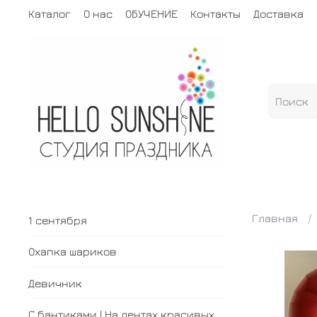
Каталог
О нас
ОБУЧЕНИЕ
Контакты
Доставка
Главная
1 сентября
Охапка шариков
Девичник
С бантиками | На лентах красивых