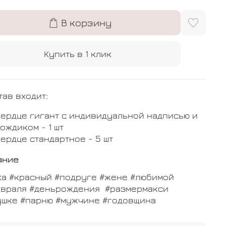
В корзину
Купить в 1 клик
тав входит:
ердце гигант с индивидуальной надписью и
ождиком - 1 шт
ердце стандартное - 5 шт
ание
ка #красный #подруге #жене #любимой
евраля #деньрождения #размермакси
ушке #парню #мужчине #годовщина