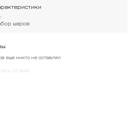
арактеристики
т
абор шаров
вы
ов еще никто не оставлял
сать отзыв