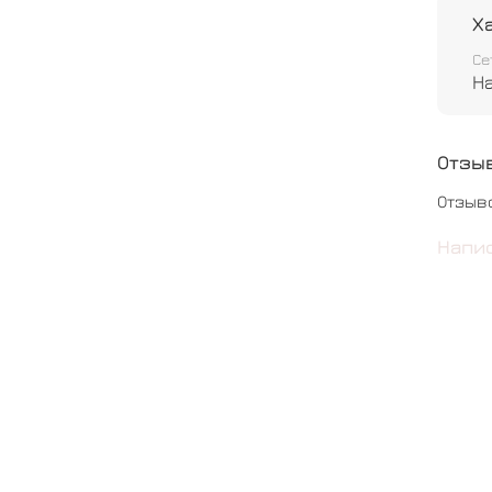
Х
Се
Н
Отзы
Отзыв
Напи