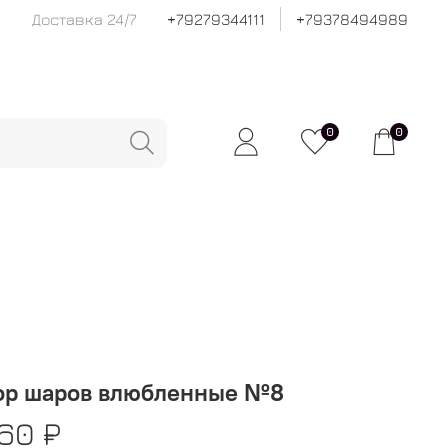
Доставка 24/7
+79279344111
+79378494989
0
0
ор шаров влюбленные №8
60 ₽