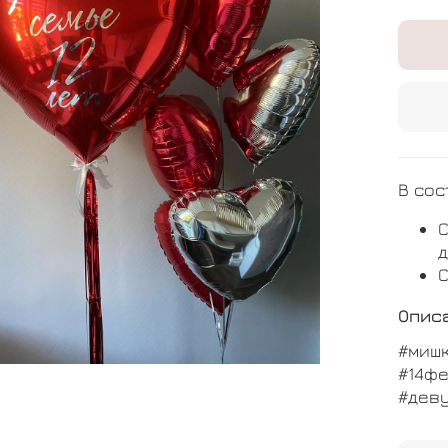
В сос
С
д
С
Опис
#миш
#14ф
#дев