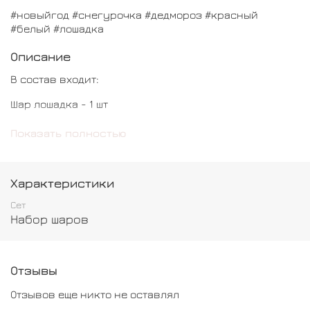
#новыйгод #снегурочка #дедмороз #красный
#белый #лошадка
Описание
В состав входит:
Шар лошадка - 1 шт
Шар обычный - 14 шт
Показать полностью
Характеристики
Сет
Набор шаров
Отзывы
Отзывов еще никто не оставлял