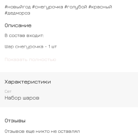
#новыйгод #снегурочка #голубой #красный
#дедмороз
Описание
В состав входит:
Шар снегурочка - 1 шт
Шар дедмороз - 1 шт
Показать полностью
Характеристики
Сет
Набор шаров
Отзывы
Отзывов еще никто не оставлял