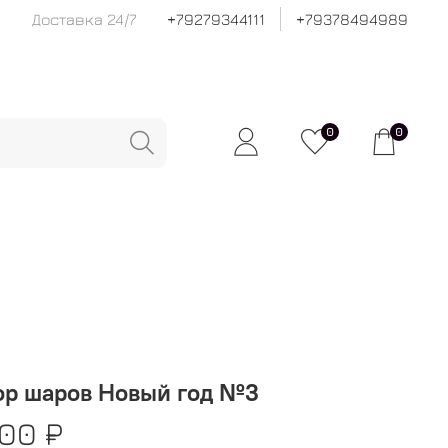
Доставка 24/7
+79279344111
+79378494989
0
0
ор шаров Новый год №3
00 ₽