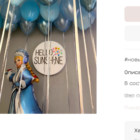
#нов
Опис
В сос
Шар с
Шар о
Пока
Х