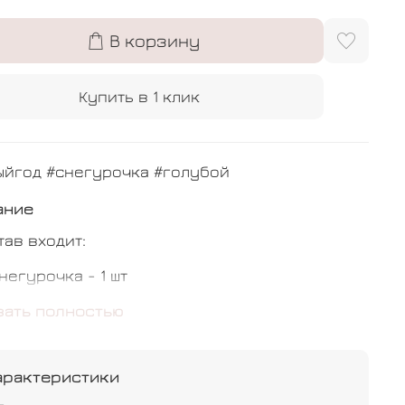
В корзину
Купить в 1 клик
ыйгод #снегурочка #голубой
ание
тав входит:
негурочка - 1 шт
бычный - 10 шт
зать полностью
арактеристики