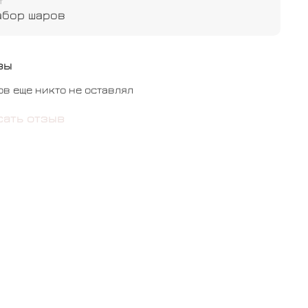
т
абор шаров
вы
ов еще никто не оставлял
сать отзыв