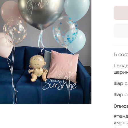
В сос
Генде
шарик
Шар с
Шар о
Опис
#ген
#мал