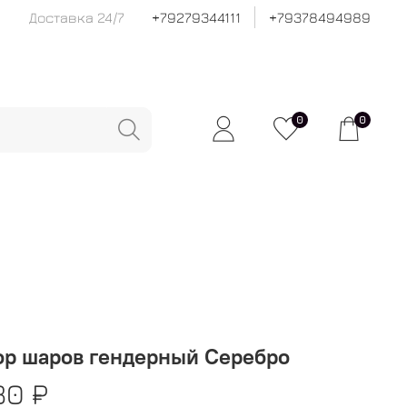
Доставка 24/7
+79279344111
+79378494989
0
0
ор шаров гендерный Серебро
80 ₽