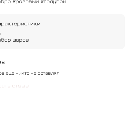
ебро #розовый #голубой
арактеристики
т
абор шаров
вы
ов еще никто не оставлял
сать отзыв