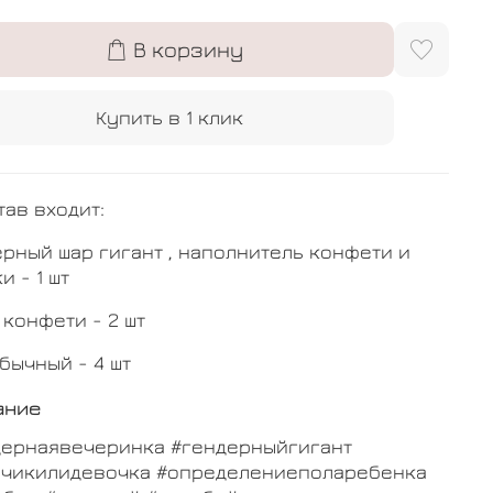
В корзину
Купить в 1 клик
тав входит:
рный шар гигант , наполнитель конфети и
и - 1 шт
 конфети - 2 шт
бычный - 4 шт
ание
дернаявечеринка #гендерныйгигант
ьчикилидевочка #определениеполаребенка