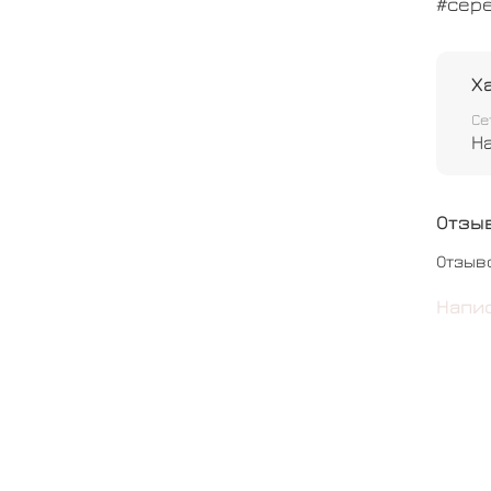
#сер
Х
Се
Н
Отзы
Отзыв
Напи