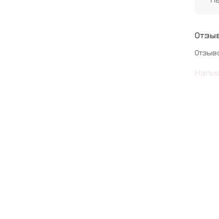
#мал
#оли
Отзы
Отзыв
Напи