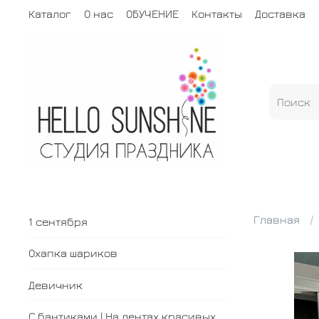
Каталог
О нас
ОБУЧЕНИЕ
Контакты
Доставка
Главная
1 сентября
Охапка шариков
Девичник
С бантиками | На лентах красивых