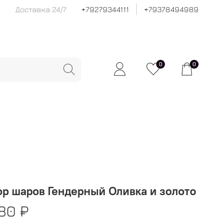
Доставка 24/7
+79279344111
+79378494989
0
0
р шаров Гендерный Оливка и золото
80 ₽