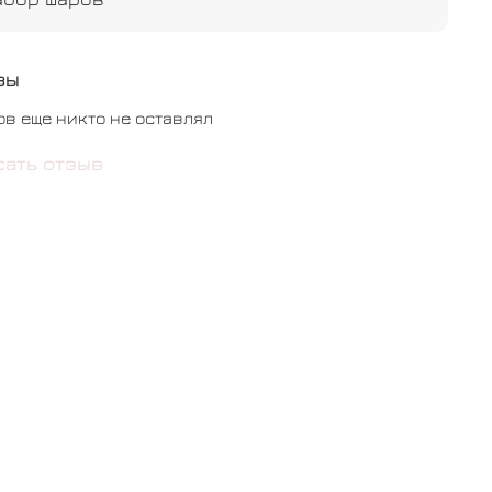
ьчикилидевочка #определениеполаребенка
вка #жираф
вы
ов еще никто не оставлял
сать отзыв