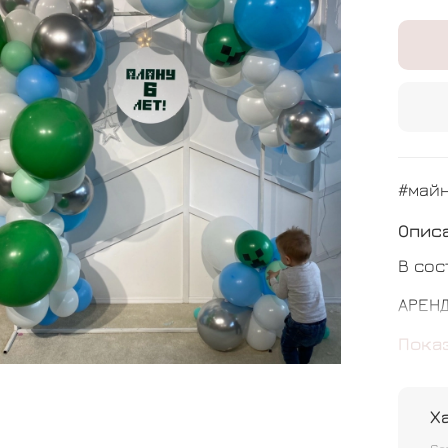
#майн
Опис
В сос
АРЕН
КРУГ 
Пока
Разно
Х