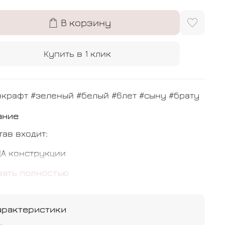
В корзину
Купить в 1 клик
крафт #зеленый #белый #6лет #сыну #брату
ание
тав входит:
ДА конструкции
с индивидуальной надписью
зать полностью
калиберная гирлянда - 4 метра
арактеристики