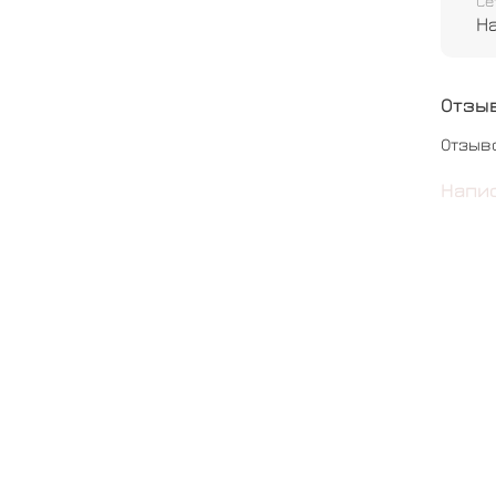
Се
Н
Отзы
Отзыв
Напи