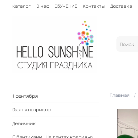
Каталог
О нас
ОБУЧЕНИЕ
Контакты
Доставка
Главная
1 сентября
Охапка шариков
Девичник
С бантиками | На лентах красивых