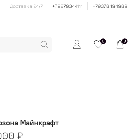
Доставка 24/7
+79279344111
+79378494989
0
0
озона Майнкрафт
000 ₽