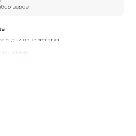
т
абор шаров
вы
ов еще никто не оставлял
сать отзыв