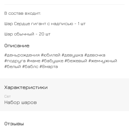
В состав входит:
Шар Сердце гигант с надписью - 1 шт
Шар обычный - 20 шт
Описание
#деньрождения #юбилей #девушка #девочка
#подруга #маме #бабушке #бежевый #жемчужный
#белый #баблс #8марта
Характеристики
Сет
Набор шаров
Отзывы