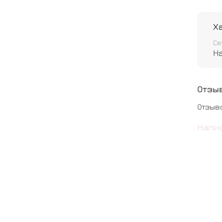
Х
Се
Н
Отзы
Отзыв
Напи