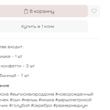
В корзину
Купить в 1 клик
тав входит:
ишка - 1 шт
 конфетти - 3 шт
бычный - 7 шт
ание
иска #выпискаизроддома #новорожденный
очек #сын #малыш #мишка #шарысметрикой
ьчик #голубой #серебро #размермедиум