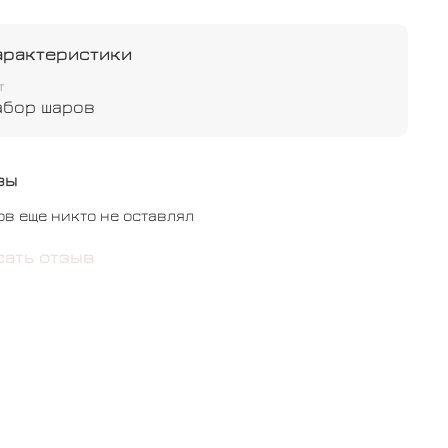
арактеристики
т
абор шаров
вы
ов еще никто не оставлял
сать отзыв