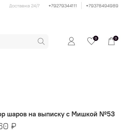
Доставка 24/7
+79279344111
+79378494989
0
0
ор шаров на выписку с Мишкой №53
60 ₽