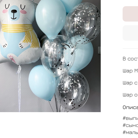
В сос
Шар М
Шар с
Шар о
Опис
#вып
#сын
#мал