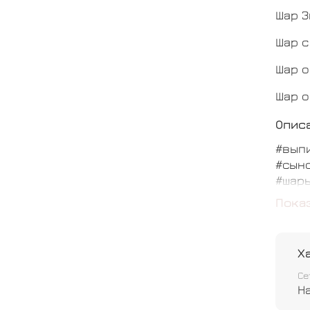
Шар З
Шар с
Шар о
Шар о
Опис
#вып
#сыно
#шары
#разм
Пока
Х
Се
Н