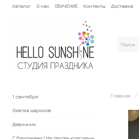
Каталог
О нас
ОБУЧЕНИЕ
Контакты
Доставка
Главная
1 сентября
Охапка шариков
Девичник
С бантиками | На лентах красивых