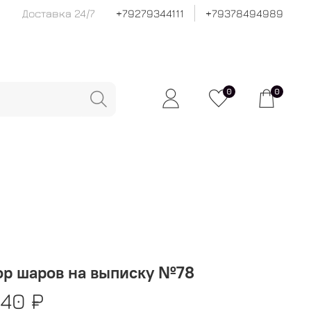
Доставка 24/7
+79279344111
+79378494989
0
0
ор шаров на выписку №78
040 ₽