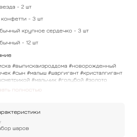
везда - 2 шт
 конфетти - 3 шт
бычный крупное сердечко - 3 шт
бычный - 12 шт
ание
иска #выпискаизроддома #новорожденный
чек #сын #малыш #шаргигант #кристалгигант
сметрикой #мальчик #голубой #золото
ермакси #баблс #луна #мишка
зать полностью
арактеристики
т
абор шаров