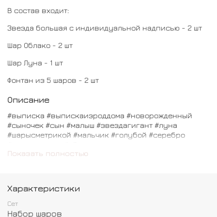
В состав входит:
Звезда большая с индивидуальной надписью - 2 шт
Шар Облако - 2 шт
Шар Луна - 1 шт
Фонтан из 5 шаров - 2 шт
Описание
#выписка #выпискаизроддома #новорожденный
#сыночек #сын #малыш #звездагигант #луна
#шарысметрикой #мальчик #голубой #серебро
#размермакси #облако
Показать полностью
Характеристики
Сет
Набор шаров