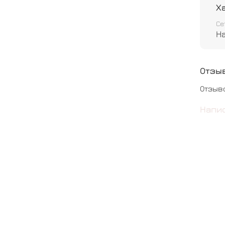
Шар М
Х
Се
Н
Отзы
Отзыв
Напи