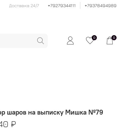
Доставка 24/7
+79279344111
+79378494989
0
0
ор шаров на выписку Мишка №79
40 ₽