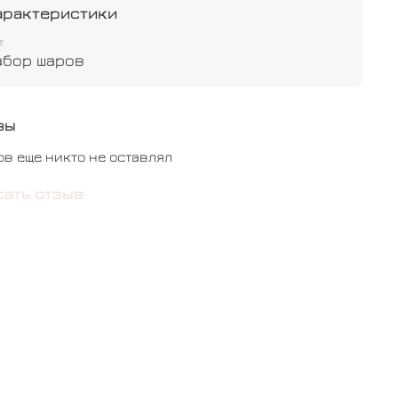
ишка - 1 шт
арактеристики
т
абор шаров
вы
ов еще никто не оставлял
сать отзыв