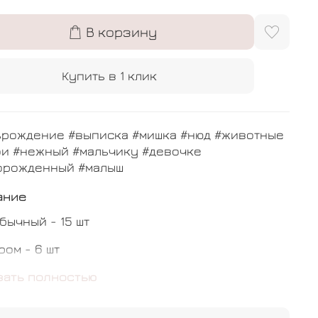
В корзину
Купить в 1 клик
ьрождение #выписка #мишка #нюд #животные
ои #нежный #мальчику #девочке
орожденный #малыш
ание
бычный - 15 шт
ром - 6 шт
ристальный гигант с индивидуальной
зать полностью
сью - 1 шт