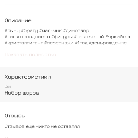
Описание
#сыну #брату #мальчик #динозавр
#гигантснадписью #фигуры #оранжевый #яркийсет
#кристалгигант #персонажи #1год #деньрождение
#размермакси
Показать полностью
В состав входит:
Фольгированный шар Динозавр - 1 шт
Характеристики
Фольгированный шар Цифра - 1 шт
Сет
Набор шаров
Шар кристалл-гигант с надписью - 1 шт
Шар обычный -10 шт
Отзывы
Отзывов еще никто не оставлял