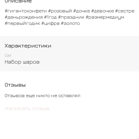
Описание
#гигантсконфети #розовый #дочке #девочке #сестре
#деньрождения #1год #праздник #размермедиум
#первыйгодик #цифра #золото
Характеристики
Сет
Набор шаров
Отзывы
Отзывов еще никто не оставлял
Написать отзыв