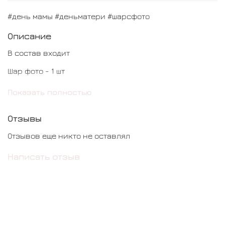
#день мамы #деньматери #шарсфото
Описание
В состав входит
Шар фото - 1 шт
Шар сердце с фото в коробке - 1 шт
Показать полностью
Шар мишка - 1 шт
Отзывы
Отзывов еще никто не оставлял
Написать отзыв