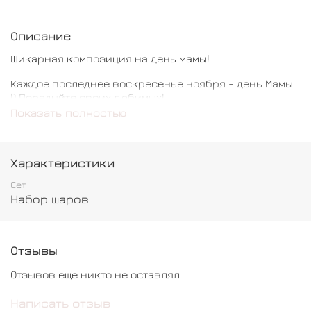
Описание
Шикарная композиция на день мамы!
Каждое последнее воскресенье ноября - день Мамы
!) Порадуйте своих любимых!
Показать полностью
Для заказа - необходимо прислать фотографии ,
которые мы поместим в шар!)
Характеристики
Сет
Набор шаров
Отзывы
Отзывов еще никто не оставлял
Написать отзыв