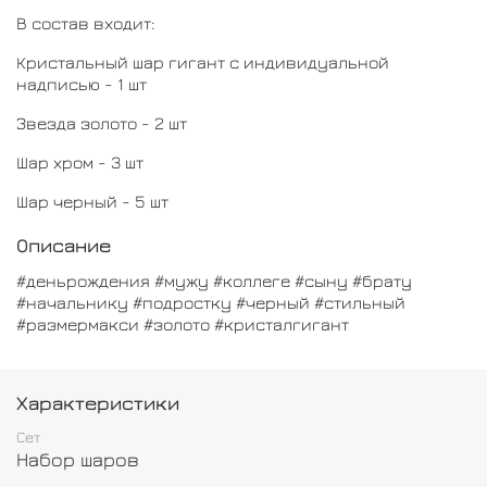
В состав входит:
Кристальный шар гигант с индивидуальной
надписью - 1 шт
Звезда золото - 2 шт
Шар хром - 3 шт
Шар черный - 5 шт
Описание
#деньрождения #мужу #коллеге #сыну #брату
#начальнику #подростку #черный #стильный
#размермакси #золото #кристалгигант
Характеристики
Сет
Набор шаров