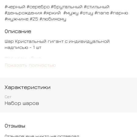
#черный #серебро #брутальный #стильный
#деньрождения #яркий #мужу #отцу #папе #парню
#мужчине #25 #любимому
Описание
Шар Кристальный гигант с индивидуальной
надписью - 1 шт
Шар хром - 5 шт
Показать полностью
Шар мраморный - 4 шт
Шар обычный - 5 шт
Характеристики
Сет
Набор шаров
Отзывы
Отзывов еще никто не оставлял