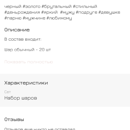
черный #золото #брутальный #стильный
#деньрождения #яркий #мужу #подруге #девушке
#парню #мужчине #любимому
Описание
В состав входит:
Шар обычный - 20 шт
Шар хром - 20 шт
Показать полностью
Характеристики
Сет
Набор шаров
Отзывы
Отзывов еще никто не оставлял