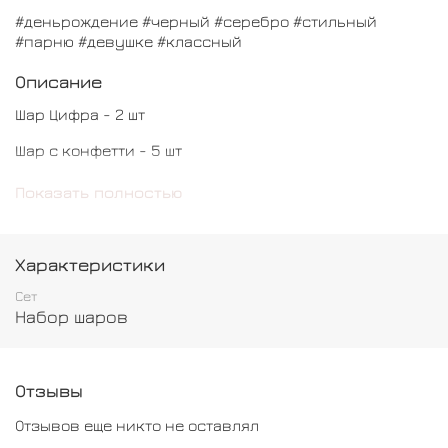
#деньрождение #черный #серебро #стильный
#парню #девушке #классный
Описание
Шар Цифра - 2 шт
Шар с конфетти - 5 шт
Шар обычный - 5 шт
Показать полностью
Шар звезда - 1 ль
Характеристики
Сет
Набор шаров
Отзывы
Отзывов еще никто не оставлял