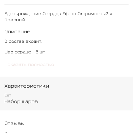
#деньрождение #сердца #фото #коричневый #
бежевый
Описание
В состав входит:
Шар сердце - 6 шт
Шар бабблс с фото - 1 шт
Показать полностью
Характеристики
Сет
Набор шаров
Отзывы