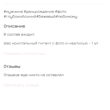
#мужчине #деньрождение #фото
#глубокийсиний#бежевый#любимому
Описание
В состав входит:
Шар кристальный гигант с фото и надписью - 1 шт
Шар кот с тюльпанами - 1 шт
Показать полностью
Шар даббл - 10 шт
Отзывы
Отзывов еще никто не оставлял
Написать отзыв