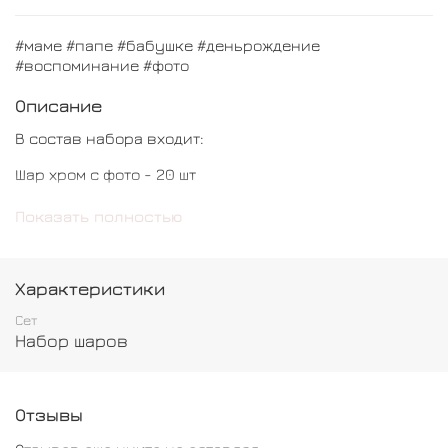
#маме #папе #бабушке #деньрождение
#воспоминание #фото
Описание
В состав набора входит:
Шар хром с фото - 20 шт
Стоимость печати фото входит в набор !)
Показать полностью
Характеристики
Сет
Набор шаров
Отзывы