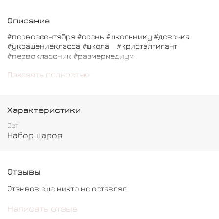
Описание
#первоесентября #осень #школьнику #девочка
#украшениекласса #школа #кристалгигант
#первоклассник #размермедиум
В состав входит:
Показать полностью
Кристальный шар гигант с надписью (можно сделать
любую) - 1шт
Характеристики
Латексный шар с рисунком - 7 шт
Сет
Набор шаров
Отзывы
Отзывов еще никто не оставлял
Написать отзыв