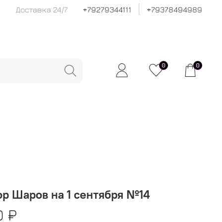
Доставка 24/7
+79279344111
+79378494989
0
0
р Шаров на 1 сентября №14
0 ₽