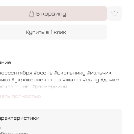
В корзину
Купить в 1 клик
ание
воесентября #осень #школьнику #мальчик
чка #украшениекласса #школа #сыну #дочке
воклассник #размермини
зать полностью
тав входит:
ированная фигура Тетрадь - 1 шт
арактеристики
идуальная надпись - 1 шт
т
абор шаров